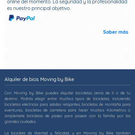
online del momento. La seguridad y la profesionalidad
es nuestro principal objetivo.
Saber más
Alquiler de bicis Moving by Bike
Con Moving by Bike puedes alquilar bicicletas cerca de ti o de tu
destino. Podrás elegir entre muchos tipos de bicicletas, incluiendo
bicicletas eléctricas para salidas relajantes, bicicletas de montaña para
aventuras, bicicletas de carretera para hacer muchos Kilometros o
simplemete bicicletas de paseo para pasear con la familia por las
grandes ciudades.
La bicicleta da libertad y felicidad, y en Moving by Bike también