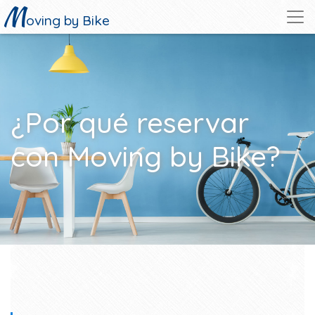
M
oving by Bike
¿Por qué reservar
con Moving by Bike?